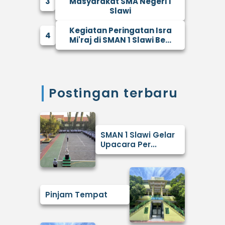
3
Masyarakat SMA Negeri 1
Slawi
Kegiatan Peringatan Isra
4
Mi'raj di SMAN 1 Slawi Be...
Postingan terbaru
SMAN 1 Slawi Gelar
Upacara Per...
Pinjam Tempat