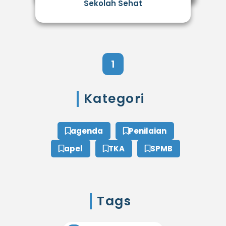
Sekolah Sehat
1
Kategori
agenda
Penilaian
apel
TKA
SPMB
Tags