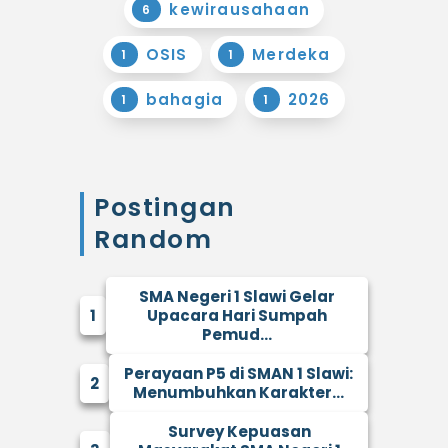
kewirausahaan
6
OSIS
Merdeka
1
1
bahagia
2026
1
1
Postingan
Random
SMA Negeri 1 Slawi Gelar
1
Upacara Hari Sumpah
Pemud...
Perayaan P5 di SMAN 1 Slawi:
2
Menumbuhkan Karakter...
Survey Kepuasan