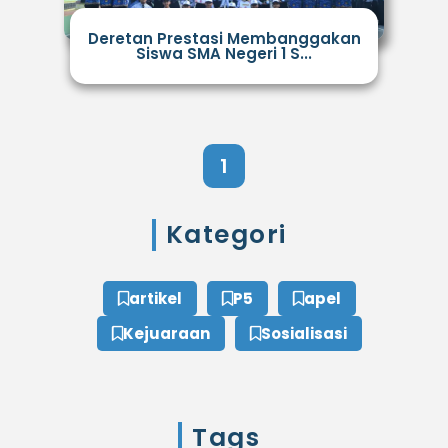
Deretan Prestasi Membanggakan
Siswa SMA Negeri 1 S...
1
Kategori
artikel
P5
apel
Kejuaraan
Sosialisasi
Tags