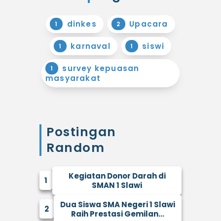
dinkes
Upacara
1
2
karnaval
siswi
1
1
survey kepuasan
1
masyarakat
Postingan
Random
Kegiatan Donor Darah di
1
SMAN 1 Slawi
Dua Siswa SMA Negeri 1 Slawi
2
Raih Prestasi Gemilan...