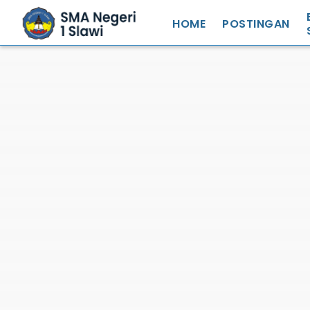
HOME
POSTINGAN
S
S
N
S
S
R
S
Z