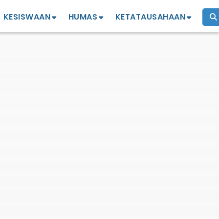
KESISWAAN
HUMAS
KETATAUSAHAAN
Profil
Profil
izin penelitian
Kejuaraan
Komite
Legalisir Ijazah
OSIS MPK
Alumni IKA SMANSA
Mutasi Siswa
Ekstrakurikuler
Penggantian Ijazah
Hilang/Rusak
Pinjam Tempat