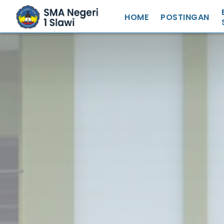
HOME
POSTINGAN
S
S
N
S
S
R
S
Z