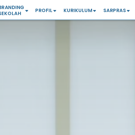
BRANDING
PROFIL
KURIKULUM
SARPRAS
SEKOLAH
Profil SMA
Profil Kurikulum
Profil
ekolah Sehat
Guru & Karyawan
Info Terbaru
Denah
ekolah PJAS Aman
Sejarah
Kelulusan 2025
Masjid
GTS Mandiri
Kepala Sekolah
Kokurikuler
Lapangan
ekolah Adiwiyata
Visi Misi
Projek Penguatan
Perpustakaan
atuan Pendidikan
Profil Pelajar Pancasila
amah Anak
BOSP
Green House
(P5)
ekolah Berintegritas
Laboratorium
ona KHAS
Kantin Sehat
Workshop Seni
UKS