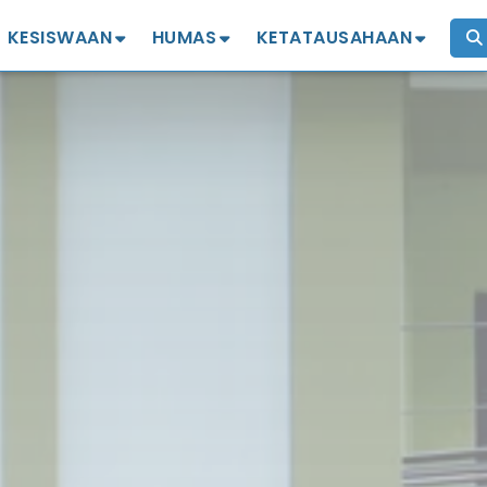
KESISWAAN
HUMAS
KETATAUSAHAAN
Profil
Profil
izin penelitian
Kejuaraan
Komite
Legalisir Ijazah
OSIS MPK
Alumni IKA SMANSA
Mutasi Siswa
Ekstrakurikuler
Penggantian Ijazah
Hilang/Rusak
Pinjam Tempat