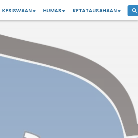
KESISWAAN
HUMAS
KETATAUSAHAAN
Profil
Profil
izin penelitian
Kejuaraan
Komite
Legalisir Ijazah
OSIS MPK
Alumni IKA SMANSA
Mutasi Siswa
Ekstrakurikuler
Penggantian Ijazah
Hilang/Rusak
Pinjam Tempat