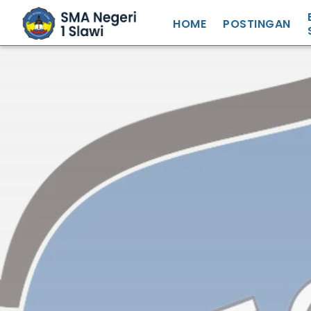
HOME
POSTINGAN
S
S
N
S
S
R
S
Z