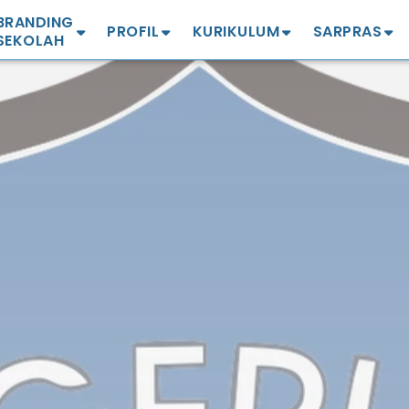
BRANDING
PROFIL
KURIKULUM
SARPRAS
SEKOLAH
Profil SMA
Profil Kurikulum
Profil
ekolah Sehat
Guru & Karyawan
Info Terbaru
Denah
ekolah PJAS Aman
Sejarah
Kelulusan 2025
Masjid
GTS Mandiri
Kepala Sekolah
Kokurikuler
Lapangan
ekolah Adiwiyata
Visi Misi
Projek Penguatan
Perpustakaan
atuan Pendidikan
Profil Pelajar Pancasila
amah Anak
BOSP
Green House
(P5)
ekolah Berintegritas
Laboratorium
ona KHAS
Kantin Sehat
Workshop Seni
UKS