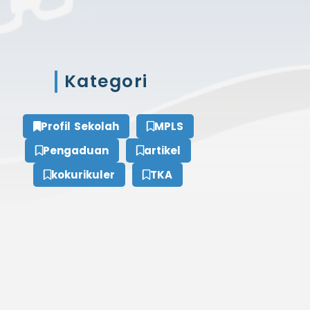
Kategori
Profil Sekolah
MPLS
Pengaduan
artikel
kokurikuler
TKA
Tags
sekolah kantin sehat
1