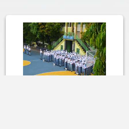
Upacara Bendera
Slawi, 13 April 2026 — SMA Negeri 1 Slawi
melaksanakan upacara bendera pada Senin
(13/4) yang diikuti oleh seluruh siswa kelas X
dan XI serta dewan guru yang mengenakan
seragam PDH. Kegiatan berlangsung dengan
tertib dan khidmat di lapangan sekolah.