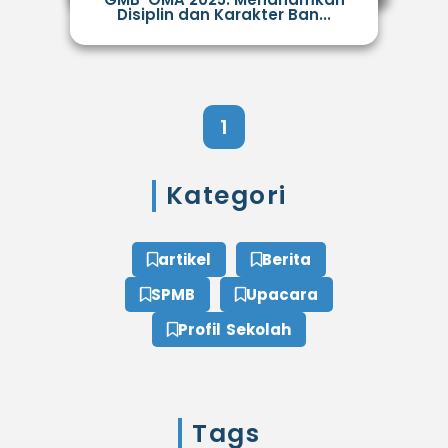
Disiplin dan Karakter Ban...
1
Kategori
artikel
Berita
SPMB
Upacara
Profil Sekolah
Tags