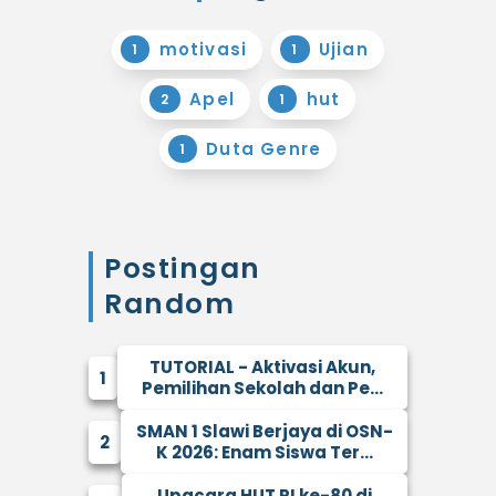
motivasi
Ujian
1
1
Apel
hut
2
1
Duta Genre
1
Postingan
Random
TUTORIAL - Aktivasi Akun,
1
Pemilihan Sekolah dan Pe...
SMAN 1 Slawi Berjaya di OSN-
2
K 2026: Enam Siswa Ter...
Upacara HUT RI ke-80 di