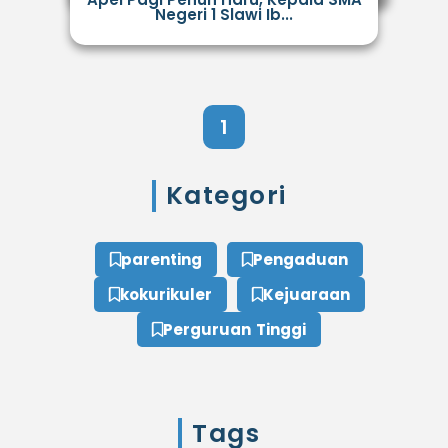
Negeri 1 Slawi Ib...
1
Kategori
parenting
Pengaduan
kokurikuler
Kejuaraan
Perguruan Tinggi
Tags