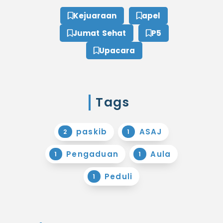
Kejuaraan
apel
Jumat Sehat
P5
Upacara
Tags
paskib
ASAJ
2
1
Pengaduan
Aula
1
1
Peduli
1