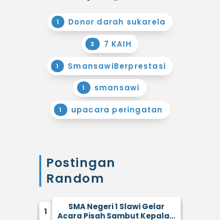
Donor darah sukarela
1
7 KAIH
3
SmansawiBerprestasi
1
smansawi
1
upacara peringatan
1
Postingan
Random
SMA Negeri 1 Slawi Gelar
1
Acara Pisah Sambut Kepala...