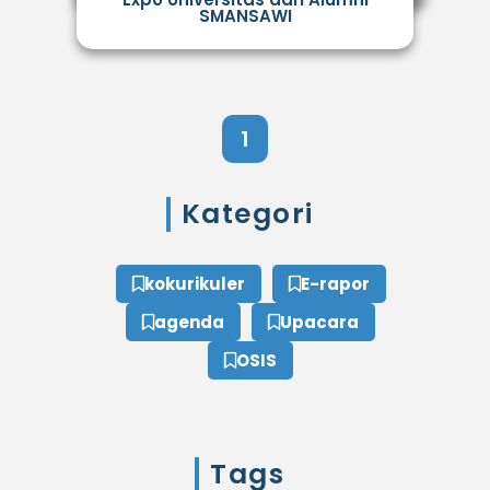
SMANSAWI
1
Kategori
kokurikuler
E-rapor
agenda
Upacara
OSIS
Tags