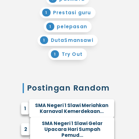
Prestasi guru
1
pelepasan
1
DutaSmansawi
1
Try Out
1
Postingan Random
SMA Negeri 1 Slawi Meriahkan
1
Karnaval Kemerdekaan...
SMA Negeri 1 Slawi Gelar
2
Upacara Hari Sumpah
Pemud...