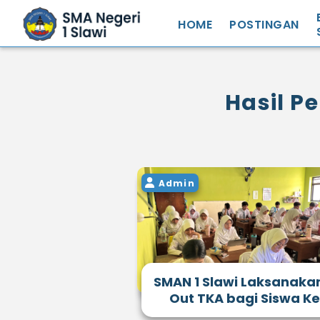
HOME
POSTINGAN
S
S
Hasil P
N
S
S
R
Admin
S
Z
SMAN 1 Slawi Laksanaka
Out TKA bagi Siswa Kel