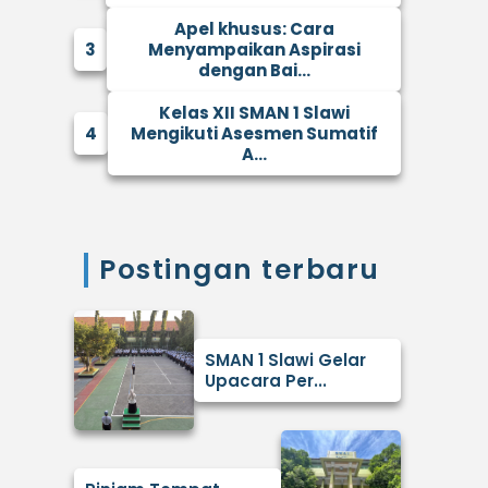
Apel khusus: Cara
3
Menyampaikan Aspirasi
dengan Bai...
Kelas XII SMAN 1 Slawi
4
Mengikuti Asesmen Sumatif
A...
Postingan terbaru
SMAN 1 Slawi Gelar
Upacara Per...