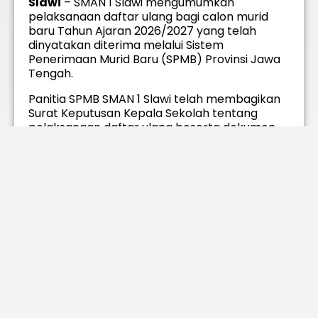
Slawi
– SMAN 1 Slawi mengumumkan
pelaksanaan daftar ulang bagi calon murid
baru Tahun Ajaran 2026/2027 yang telah
dinyatakan diterima melalui Sistem
Penerimaan Murid Baru (SPMB) Provinsi Jawa
Tengah.
Panitia SPMB SMAN 1 Slawi telah membagikan
Surat Keputusan Kepala Sekolah tentang
pelaksanaan daftar ulang beserta dokumen
pendukung yang wajib dilengkapi oleh peserta
didik sesuai jalur penerimaan masing-masing,
meliputi jalur Domisili, Afirmasi, Prestasi, dan
Mutasi.
Selain melengkapi berkas administrasi, calon
murid baru juga diminta untuk mengisi formulir
data pribadi secara daring serta bergabung
ke grup WhatsApp resmi calon murid SMAN 1
Slawi Tahun Ajaran 2026/2027 guna
memperoleh informasi terbaru terkait
kegiatan sekolah.