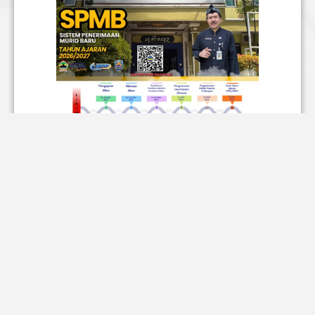
Poster SPMB SMA Negeri 1 Slawi
SMA Negeri 1 Slawi resmi membuka Sistem
Penerimaan Murid Baru (SPMB) untuk Tahun
Ajaran 2026/2027. Pendaftaran dilaksanakan
secara daring melalui platform SPMB Jateng