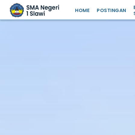
HOME
POSTINGAN
S
S
N
S
S
R
S
Z