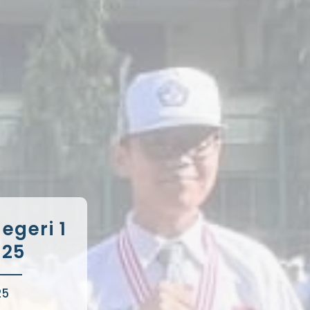
egeri 1
025
25