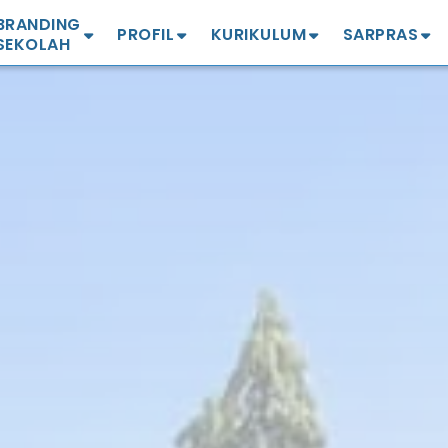
BRANDING
PROFIL
KURIKULUM
SARPRAS
SEKOLAH
Profil SMA
Profil Kurikulum
Profil
ekolah Sehat
Guru & Karyawan
Info Terbaru
Denah
ekolah PJAS Aman
Sejarah
Kelulusan 2025
Masjid
GTS Mandiri
Kepala Sekolah
Kokurikuler
Lapangan
ekolah Adiwiyata
Visi Misi
Projek Penguatan
Perpustakaan
atuan Pendidikan
Profil Pelajar Pancasila
amah Anak
BOSP
Green House
(P5)
ekolah Berintegritas
Laboratorium
ona KHAS
Kantin Sehat
Workshop Seni
UKS