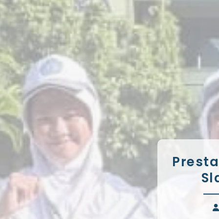
Presta
Sl