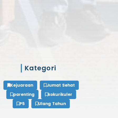
Kategori
Kejuaraan
Jumat Sehat
parenting
kokurikuler
P5
Ulang Tahun