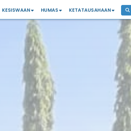
KESISWAAN
HUMAS
KETATAUSAHAAN
Profil
Profil
izin penelitian
Kejuaraan
Komite
Legalisir Ijazah
OSIS MPK
Alumni IKA SMANSA
Mutasi Siswa
Ekstrakurikuler
Penggantian Ijazah
Hilang/Rusak
Pinjam Tempat