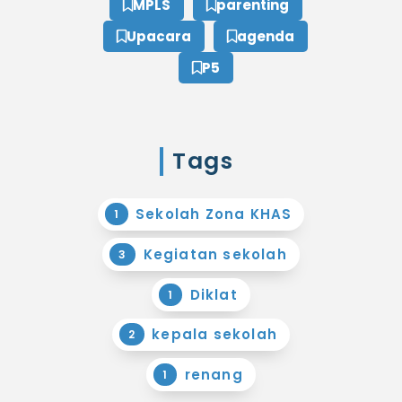
MPLS
parenting
Upacara
agenda
P5
Tags
Sekolah Zona KHAS
1
Kegiatan sekolah
3
Diklat
1
kepala sekolah
2
renang
1