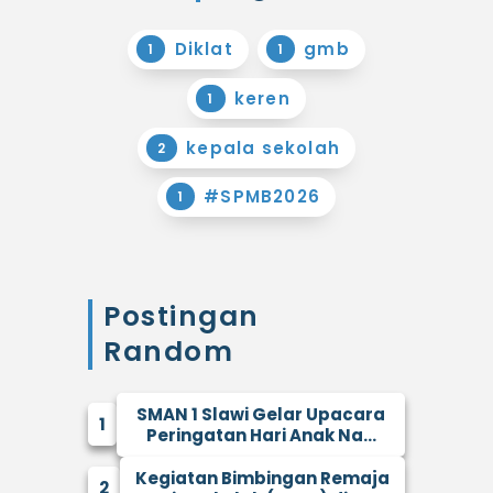
Diklat
gmb
1
1
keren
1
kepala sekolah
2
#SPMB2026
1
Postingan
Random
SMAN 1 Slawi Gelar Upacara
1
Peringatan Hari Anak Na...
Kegiatan Bimbingan Remaja
2