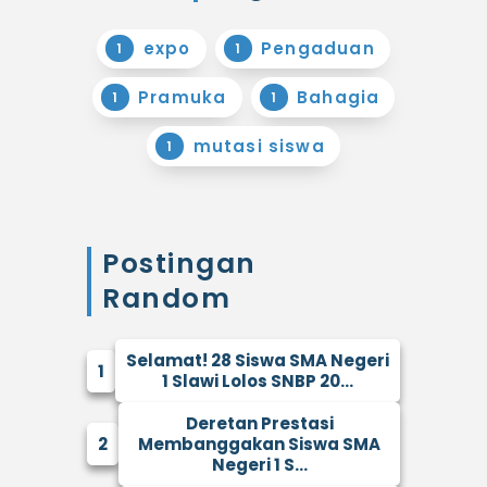
expo
Pengaduan
1
1
Pramuka
Bahagia
1
1
mutasi siswa
1
Postingan
Random
Selamat! 28 Siswa SMA Negeri
1
1 Slawi Lolos SNBP 20...
Deretan Prestasi
2
Membanggakan Siswa SMA
Negeri 1 S...