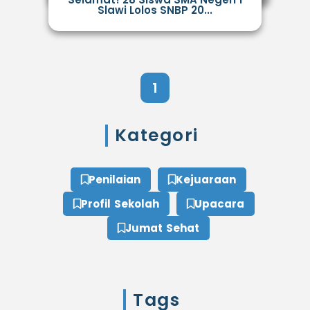
Slawi Lolos SNBP 20...
1
Kategori
Penilaian
Kejuaraan
Profil Sekolah
Upacara
Jumat Sehat
Tags